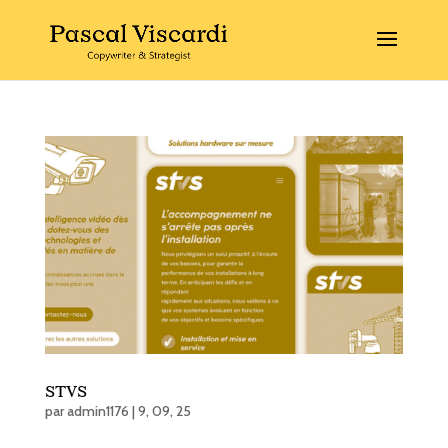
STVS
par
admin1176
|
9, 09, 25